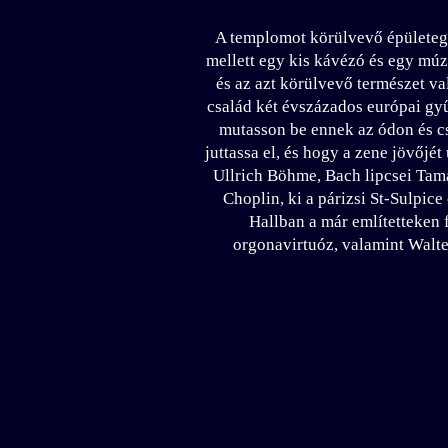
A templomot körülvevő épületegy
mellett egy kis kávézó és egy múz
és az azt körülvevő természet va
család két évszázados európai gy
mutasson be ennek az ódon és cs
juttassa el, és hogy a zene jövőj
Ullrich Böhme, Bach lipcsei Tam
Choplin, ki a párizsi St-Sulpic
Hallban a már említetteken 
orgonavirtuóz, valamint Walte