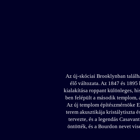
Az új-skóciai Brooklynban találh
élő változata. Az 1847 és 1895
kialakítása roppant különleges, hi
ben felépült a második templom, 
Az új templom építészmérnöke Er
terem akusztikája kristálytiszta 
tervezte, és a legendás Casavan
öntötték, és a Bourdon nevet vi