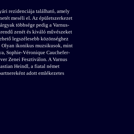
ri rezidenciája található, amely
etét meséli el. Az épületszerkezet
tárgyak többsége pedig a Varnus-
srendű zenét és kiváló művészeket
 lehető legszélesebb közönséghez
e. Olyan ikonikus muzsikusok, mint
ya, Sophie-Véronique Cauchefer-
aver Zenei Fesztiválon. A Varnus
stian Heindl, a fiatal német
partnereként adott emlékezetes