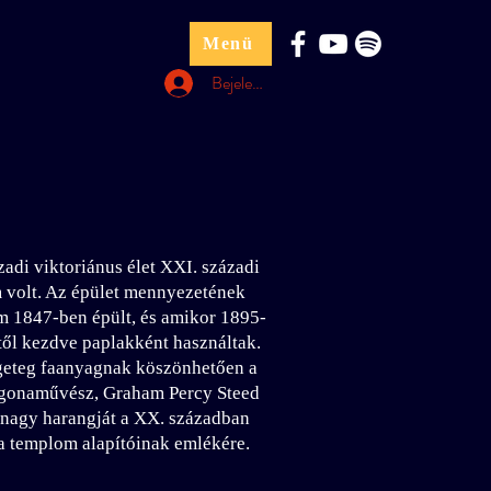
Menü
Bejelentkezés
adi viktoriánus élet XXI. századi
m volt. Az épület mennyezetének
lom 1847-ben épült, és amikor 1895-
től kezdve paplakként használtak.
ngeteg faanyagnak köszönhetően a
t orgonaművész, Graham Percy Steed
y nagy harangját a XX. században
a templom alapítóinak emlékére.