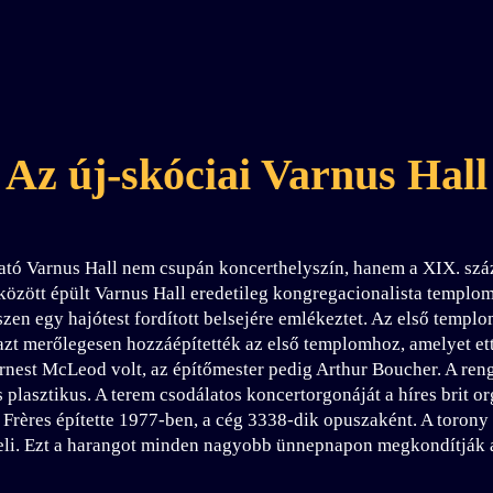
Az új-skóciai Varnus Hall
ató Varnus Hall nem csupán koncerthelyszín, hanem a XIX. száz
 között épült Varnus Hall eredetileg kongregacionalista templo
szen egy hajótest fordított belsejére emlékeztet. Az első temp
azt merőlegesen hozzáépítették az első templomhoz, amelyet et
nest McLeod volt, az építőmester pedig Arthur Boucher. A re
és plasztikus. A terem csodálatos koncertorgonáját a híres bri
t Frères építette 1977-ben, a cég 3338-dik opuszaként. A toron
seli. Ezt a harangot minden nagyobb ünnepnapon megkondítják 