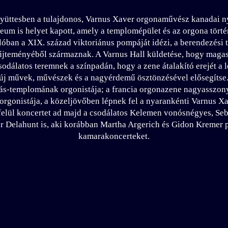
üttesben a tulajdonos, Varnus Xaver orgonaművész kanadai nyá
eum is helyet kapott, amely a templomépület és az orgona történ
lóban a XIX. század viktoriánus pompáját idézi, a berendezési 
űjteményéből származnak. A Varnus Hall küldetése, hogy maga
odálatos teremnek a színpadán, hogy a zene átalakító erejét a
ét új művek, művészek és a nagyérdemű ösztönzésével elősegíts
ás-templomának orgonistája; a francia orgonazene nagyasszon
e orgonistája, a közeljövőben lépnek fel a nyarankénti Varnus X
felül koncertet ad majd a csodálatos Kelemen vonósnégyes, Seba
r Delahunt is, aki korábban Martha Argerich és Gidon Kremer 
kamarakoncerteket.